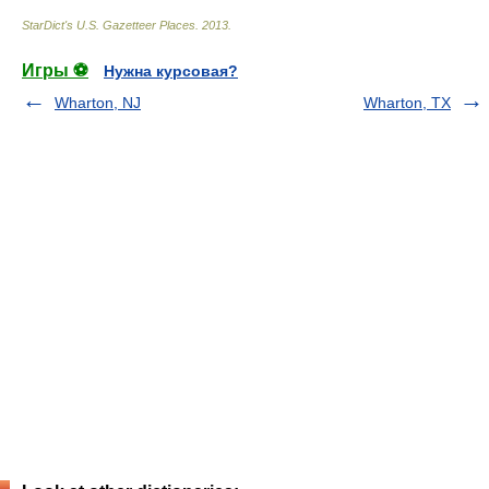
StarDict's U.S. Gazetteer Places
.
2013
.
Игры ⚽
Нужна курсовая?
Wharton, NJ
Wharton, TX