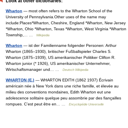
Look at other dictionaries:
Wharton
— most often refers to the Wharton School of the
University of Pennsylvania.Other uses of the name may
include:Places*Wharton, Cheshire, England *Wharton, New Jersey
*Wharton, Ohio *Wharton, Texas *Wharton, West Virginia *Wharton
Township,… …
Wikipedia
Wharton
— ist der Familienname folgender Personen: Arthur
Wharton (1865–1930), britischer Fußballspieler Charles S.
Wharton (1875–1939), US amerikanischer Politiker Clifton R.
Wharton junior (* 1926), US amerikanischer Unternehmer,
Wirtschaftsmanager und… …
Deutsch Wikipedia
WHARTON (E.)
— WHARTON EDITH (1862 1937) Écrivain
américain née à New York dans une riche famille, et élevée au
milieu des conventions mondaines, Edith Wharton eut une
adolescence solitaire quelque peu assombrie par des fiançailles
rompues. C’est peut être en… …
Encyclopédie Universelle