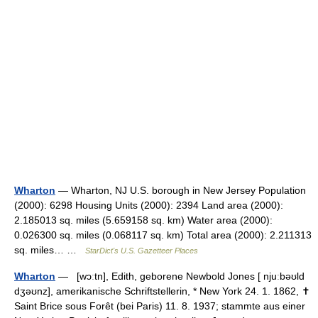
Wharton
— Wharton, NJ U.S. borough in New Jersey Population
(2000): 6298 Housing Units (2000): 2394 Land area (2000):
2.185013 sq. miles (5.659158 sq. km) Water area (2000):
0.026300 sq. miles (0.068117 sq. km) Total area (2000): 2.211313
sq. miles… …
StarDict's U.S. Gazetteer Places
Wharton
— [wɔːtn], Edith, geborene Newbold Jones [ njuːbəʊld
dʒəʊnz], amerikanische Schriftstellerin, * New York 24. 1. 1862, ✝
Saint Brice sous Forêt (bei Paris) 11. 8. 1937; stammte aus einer