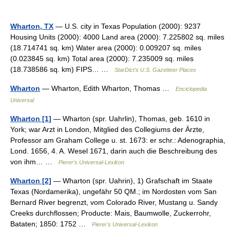
Wharton, TX
— U.S. city in Texas Population (2000): 9237
Housing Units (2000): 4000 Land area (2000): 7.225802 sq. miles
(18.714741 sq. km) Water area (2000): 0.009207 sq. miles
(0.023845 sq. km) Total area (2000): 7.235009 sq. miles
(18.738586 sq. km) FIPS… …
StarDict's U.S. Gazetteer Places
Wharton
— Wharton, Edith Wharton, Thomas …
Enciclopedia
Universal
Wharton [1]
— Wharton (spr. Uahrlin), Thomas, geb. 1610 in
York; war Arzt in London, Mitglied des Collegiums der Ärzte,
Professor am Graham College u. st. 1673: er schr.: Adenographia,
Lond. 1656, 4. A. Wesel 1671, darin auch die Beschreibung des
von ihm… …
Pierer's Universal-Lexikon
Wharton [2]
— Wharton (spr. Uahrin), 1) Grafschaft im Staate
Texas (Nordamerika), ungefähr 50 QM.; im Nordosten vom San
Bernard River begrenzt, vom Colorado River, Mustang u. Sandy
Creeks durchflossen; Producte: Mais, Baumwolle, Zuckerrohr,
Bataten; 1850: 1752 …
Pierer's Universal-Lexikon