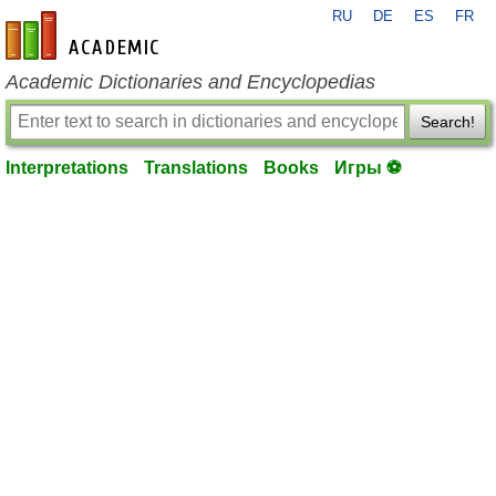
RU
DE
ES
FR
en-academic.com
Academic Dictionaries and Encyclopedias
Search!
Interpretations
Translations
Books
Игры ⚽