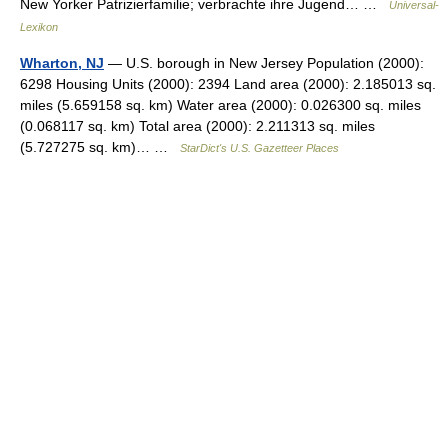
New Yorker Patrizierfamilie; verbrachte ihre Jugend… …
Universal-
Lexikon
Wharton, NJ
— U.S. borough in New Jersey Population (2000):
6298 Housing Units (2000): 2394 Land area (2000): 2.185013 sq.
miles (5.659158 sq. km) Water area (2000): 0.026300 sq. miles
(0.068117 sq. km) Total area (2000): 2.211313 sq. miles
(5.727275 sq. km)… …
StarDict's U.S. Gazetteer Places